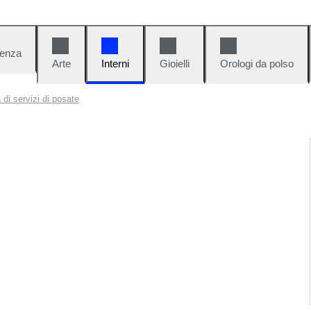
denza
Arte
Interni
Gioielli
Orologi da polso
 di servizi di posate