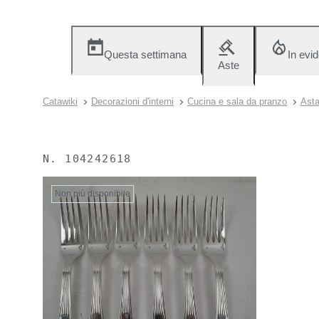
Questa settimana
In evi
Aste
Catawiki
Decorazioni d'interni
Cucina e sala da pranzo
Asta
N.
104242618
Non più disponibile