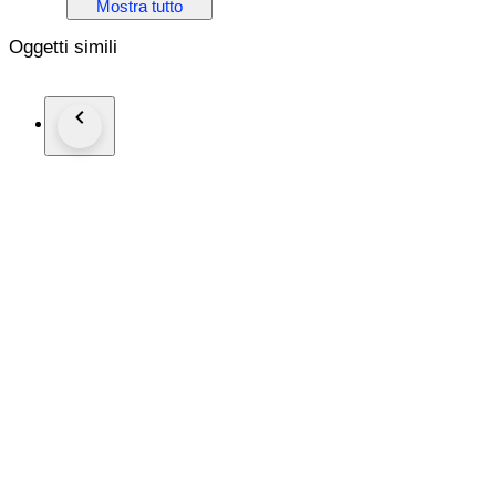
Mostra tutto
Den Zustand der Löffel würde ich als hervorragend bezeichn
Der Allgemeinzustand wird aber auch durch die Bilder gut ers
Oggetti simili
Bitte schauen sie sich daher die Bilder an.
Maße:
Speisegabel
Länge ca. 20,5 cm
Gewicht ca. 77 g