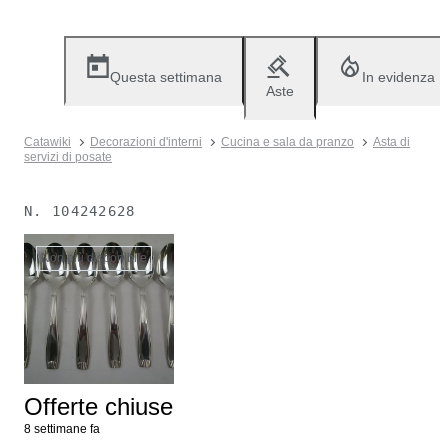
Questa settimana
In evidenza
Aste
Catawiki
Decorazioni d'interni
Cucina e sala da pranzo
Asta di
servizi di posate
N.
104242628
Non più disponibile
Offerte chiuse
8 settimane fa