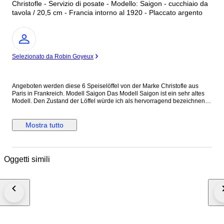
Christofle - Servizio di posate - Modello: Saigon - cucchiaio da
tavola / 20,5 cm - Francia intorno al 1920 - Placcato argento
Esperto
Selezionato da Robin Goyeux
Angeboten werden diese 6 Speiselöffel von der Marke Christofle aus
Paris in Frankreich. Modell Saigon Das Modell Saigon ist ein sehr altes
Modell. Den Zustand der Löffel würde ich als hervorragend bezeichnen.
Der Allgemeinzustand wird aber auch durch die Bilder gut ersichtlich.
Bitte schauen sie sich daher die Bilder an. Maße: Speiselöffel Länge ca.
20,5 cm Gewicht ca. 92 g
Mostra tutto
Oggetti simili