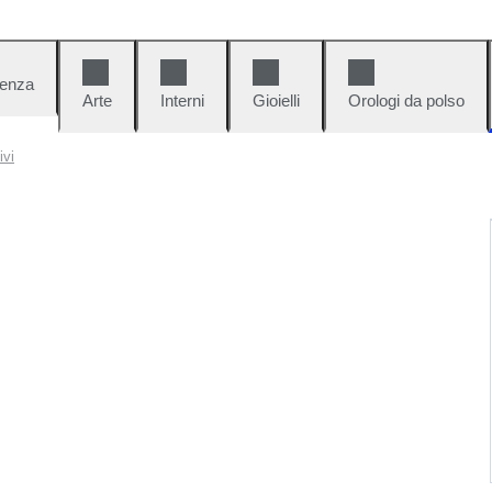
denza
Arte
Interni
Gioielli
Orologi da polso
ivi