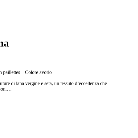
na
n paillettes – Colore avorio
uture di lana vergine e seta, un tessuto d’eccellenza che
son.
ia ed estremamente femminile, arricchita da un ricercato ricamo
che si sviluppano sul corpetto, sulle maniche e sul retro.
ito è completamente foderato, per un comfort e una struttura