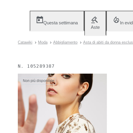
Questa settimana
In evi
Aste
Catawiki
Moda
Abbigliamento
Asta di abiti da donna esclus
N.
105289387
Non più disponibile