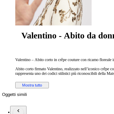
Valentino - Abito da don
Valentino – Abito corto in crêpe couture con ricamo floreale i
Abito corto firmato Valentino, realizzato nell’iconico crêpe co
rappresenta uno dei codici stilistici più riconoscibili della Mai
Il modello, dal taglio a trapezio, presenta una silhouette sobr
Mostra tutto
floreale realizzato interamente a mano con paillettes color oro 
Oggetti simili
Il design è pulito e minimal, ma estremamente raffinato. L’ab
impeccabili.
Capo prodotto in Italia.