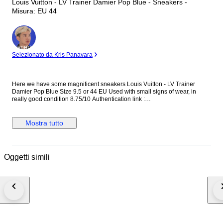
Louis Vuitton - LV Trainer Damier Pop Blue - Sneakers -
Misura: EU 44
Esperto
Selezionato da Kris Panavara
Here we have some magnificent sneakers Louis Vuitton - LV Trainer
Damier Pop Blue Size 9.5 or 44 EU Used with small signs of wear, in
really good condition 8.75/10 Authentication link :
https://legitapp.com/cert/8797780938792241 Includes Original box
Shipped Carefully Any Taxes/Customs duties are at the buyer's expense
Mostra tutto
Oggetti simili