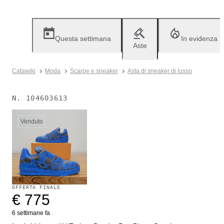
Questa settimana
In evidenza
Aste
Catawiki
Moda
Scarpe e sneaker
Asta di sneaker di lusso
N.
104603613
Venduto
OFFERTA FINALE
€ 775
6 settimane fa