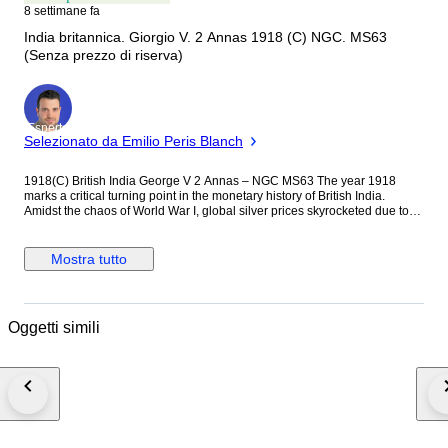
8 settimane fa
India britannica. Giorgio V. 2 Annas 1918 (C) NGC. MS63
(Senza prezzo di riserva)
Esperto
Selezionato da Emilio Peris Blanch
1918(C) British India George V 2 Annas – NGC MS63 The year 1918
marks a critical turning point in the monetary history of British India.
Amidst the chaos of World War I, global silver prices skyrocketed due to
wartime shortages, triggering severe speculation and hoarding of silver
coins. To preserve its silver bullion reserves, the British Indian
government completely overhauled the composition and shape of the 2
Mostra tutto
Annas denomination starting in 1918—shifting from the traditional circular
91.7% fine silver coin to a square shaped with rounded corners copper-
nickel (cupro-nickel) alloy coin. Highlights: 1. 1918 marks the absolute
first year of issue for the British India 2 Annas transition from silver to
Oggetti simili
cupro-nickel. It serves not just as a coin, but as a tangible historical artifact
of the global silver crisis and material shortages caused by World War I.
Numismatists always hold a strong preference for "Series First Years,"
making this date carry a significantly higher premium compared to
subsequent years like 1919 or 1920. 2. Cupro-nickel alloy is notoriously
prone to heavy tarnishing, darkening, and environmental damage,
especially under the humid conditions of the Indian subcontinent. For this
coin to achieve an NGC MS63 high grade after over a century is a true