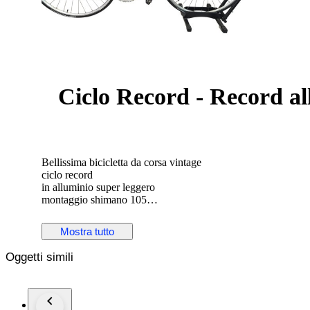
Ciclo Record - Record al
Bellissima bicicletta da corsa vintage
ciclo record
in alluminio super leggero
montaggio shimano 105
cerchi 28"
Mostra tutto
in caso di spedizione la bicicletta verrà parzialmente smontata
Oggetti simili