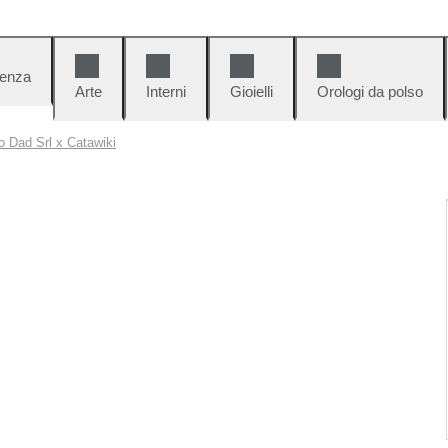
denza
Arte
Interni
Gioielli
Orologi da polso
o Dad Srl x Catawiki