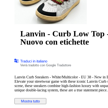
Lanvin - Curb Low Top -
Nuovo con etichette
Traduci in italiano
Verrà tradotto con Google Traduttore
Lanvin Curb Sneakers - White/Multicolor - EU 38 - New in
​Elevate your streetwear game with these iconic Lanvin Curb s
scene, these sneakers combine high-fashion luxury with unpar
unique double-lacing system, these are a true statement piece.
​Product Details:
​Brand: Lanvin Paris
Mostra tutto
​Model: Curb Low Top (Ref: FW-SKDLON-NYLO-P20)
​Size: EU 38