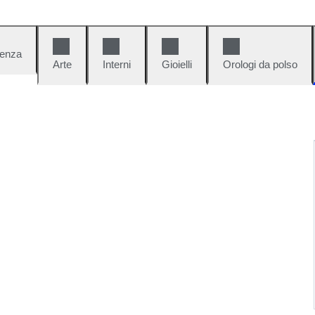
denza
Arte
Interni
Gioielli
Orologi da polso