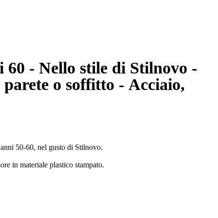
60 - Nello stile di Stilnovo -
arete o soffitto - Acciaio,
 anni 50-60, nel gusto di Stilnovo.
sore in materiale plastico stampato.
l cambio della lampadina avviene in maniera semplicissima tirando la
tempo poco visibili, come si vede dalle foto.