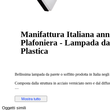
Manifattura Italiana anni 
Plafoniera - Lampada da p
Plastica
Bellissima lampada da parete o soffitto prodotta in Italia negli
Composta dalla struttura in acciaio verniciato nero e dal diffu
Facile da installare a parete grazie ai fori sul retro. Anche i
parte in plastica.
Mostra tutto
Esteticamente conservata molto bene, presenta lievi segni del 
Oggetti simili