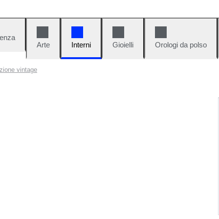
denza
Arte
Interni
Gioielli
Orologi da polso
azione vintage