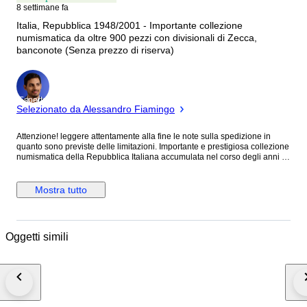
8 settimane fa
Italia, Repubblica 1948/2001 - Importante collezione
numismatica da oltre 900 pezzi con divisionali di Zecca,
banconote (Senza prezzo di riserva)
Esperto
Selezionato da Alessandro Fiamingo
Attenzione! leggere attentamente alla fine le note sulla spedizione in
quanto sono previste delle limitazioni. Importante e prestigiosa collezione
numismatica della Repubblica Italiana accumulata nel corso degli anni di
circa 900 pezzi oggi proposta integralmente in un unico grande lotto ricco
di storia, fascino e varietà collezionistica. La raccolta comprende
centinaia di monete italiane dal 1948 al 2001, tra cui numerosi esemplari
Mostra tutto
da: • 1 Lira Arancia • 2 Lire Spiga • 5 Lire Uva e Delfino, • 10 Lire Olivo e
Spiga, • 20 Lire Quercia, • 50 Lire Vulcano, • 100 Lire Minerva, • 200 Lire
Lavoro, • 500 Lire, • 1000 Lire. I primi anni di conio, in particolare dal
1948 al 1955, sono presentati singolarmente in eleganti bustine
Oggetti simili
numismatiche sigillate. Completano il lotto: • divisionali ufficiali della
Zecca dello Stato Italiano dal 1980 al 2001; • serie divisionali di San
Marino con presenza di 500 Lire in argento; • divisionali Vaticane; • 30
gettoni telefonici italiani ottimamente conservati singolarmente in capsula;
• mini assegni italiani del 1976 e 1977; • rotolini di zecca da 5, 10 e 50
lire; • banconote italiane in alta conservazione, molte in FDS e in
numerazione consecutiva; • album di buste Primo Giorno del 1976/1978; •