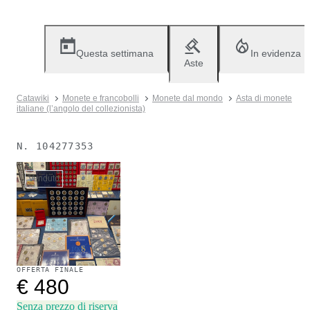
Questa settimana
In evidenza
Aste
Catawiki
Monete e francobolli
Monete dal mondo
Asta di monete
italiane (l’angolo del collezionista)
N.
104277353
Venduto
OFFERTA FINALE
€ 480
Senza prezzo di riserva