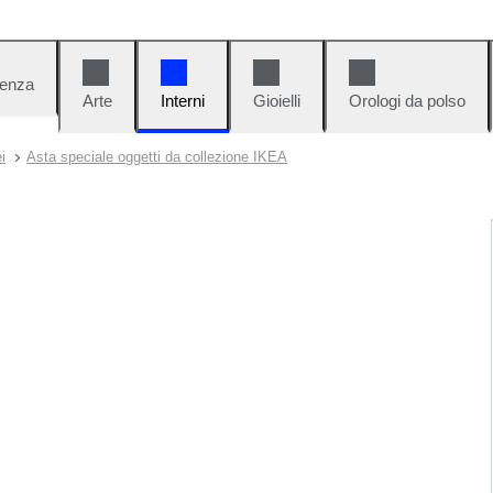
denza
Arte
Interni
Gioielli
Orologi da polso
i
Asta speciale oggetti da collezione IKEA