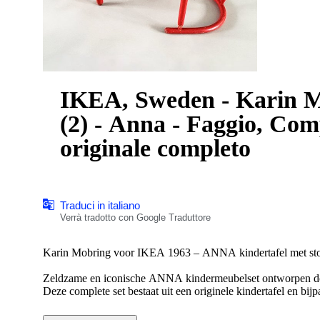
IKEA, Sweden - Karin M
(2) - Anna - Faggio, Com
originale completo
Traduci in italiano
Verrà tradotto con Google Traduttore
Karin Mobring voor IKEA 1963 – ANNA kindertafel met stoe
Zeldzame en iconische ANNA kindermeubelset ontworpen d
Deze complete set bestaat uit een originele kindertafel en bij
geschiedenis van IKEA. Het ontwerp is afkomstig van Karin
en een belangrijke naam binnen het Scandinavische design van