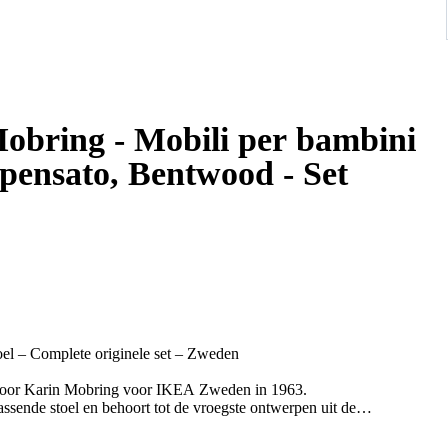
obring - Mobili per bambini
pensato, Bentwood - Set
l – Complete originele set – Zweden
oor Karin Mobring voor IKEA Zweden in 1963.
passende stoel en behoort tot de vroegste ontwerpen uit de
 Mobring, de eerste vrouwelijke ontwerper die voor IKEA werkte
 de jaren zestig.