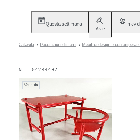
Questa settimana
In evi
Aste
Catawiki
Decorazioni d'interni
Mobili di design e contemporane
N.
104284407
Venduto