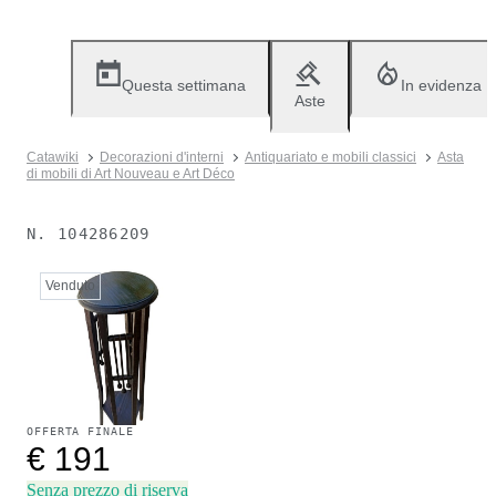
Questa settimana
In evidenza
Aste
Catawiki
Decorazioni d'interni
Antiquariato e mobili classici
Asta
di mobili di Art Nouveau e Art Déco
N.
104286209
Venduto
OFFERTA FINALE
€ 191
Senza prezzo di riserva