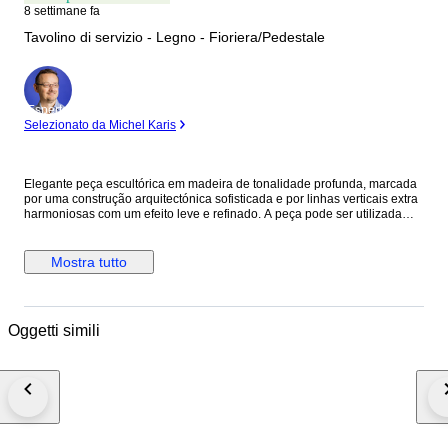
8 settimane fa
Tavolino di servizio - Legno - Fioriera/Pedestale
Esperto
Selezionato da Michel Karis
Elegante peça escultórica em madeira de tonalidade profunda, marcada
por uma construção arquitectónica sofisticada e por linhas verticais extra
harmoniosas com um efeito leve e refinado. A peça pode ser utilizada
como pedestal decorativo, mesa de apoio, suporte para plantas,
candeeiro ou simplesmente como elemento decorativo. Destaca-se em
interiores clássicos, modernistas ou contemporâneos. Trata-se, sem
Mostra tutto
dúvida, de uma peça de forte identidade estética intemporal. Usada, com
leves sinais de desgaste, comprovando a sua identidade temporal.
Pedestal modernista em madeira com design escultural. Arte Deco
Oggetti simili