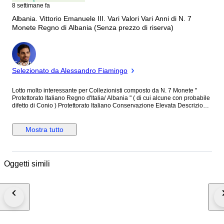
8 settimane fa
Albania. Vittorio Emanuele III. Vari Valori Vari Anni di N. 7
Monete Regno di Albania (Senza prezzo di riserva)
Esperto
Selezionato da Alessandro Fiamingo
Lotto molto interessante per Collezionisti composto da N. 7 Monete "
Protettorato Italiano Regno d'Italia/ Albania " ( di cui alcune con probabile
difetto di Conio ) Protettorato Italiano Conservazione Elevata Descrizione
N. 7 Monete Trattasi N. 1 Moneta Periodo " Regno d'Italia / Albania "
Sovrano " Vitt.Eman.III " Valore 2 Lek Anno 1939 XVIII ( Non leggibile/
difetto di Conio ) Vedi Foto Condizioni Conservazione Elevata N. 3
Mostra tutto
Moneta Periodo " Regno d'Italia/ Albania " Sovrano " Vitt.Eman.III " Valore
1 Lek Anni 1939 XVIII ( Non leggibile/ difetto di Conio ) Vedi Foto 1939
XVIII 1939 XVIII Condizioni Elevate N. 3 Monete Periodo " Regno d'Italia/
Albania " Sovrano " Vitt.Eman.III " Valore 0,20 Lek Anni 1939 XVIII 1940
Oggetti simili
XVIII ( Non leggibile/ difetto di Conio ) Vedi Foto 1940 XVIII ( Non
leggibile/ difetto di Conio ) Vedi Foto Condizioni Elevate Le foto
evidenziano la bellezza e la bontà della Moneta Le Monete sono raccolte
in paper/coin