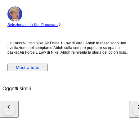
Esperto
Selezionato da Kris Panavara
Le Louis Vuitton Nike Air Force 1 Low di Virgil Abloh in rosso sono una
rivisitazione del compianto Abloh sulla sempre popolare scarpa da
basket Air Force 1 Low di Nike. Abloh reinventa la storia dei colori rosso
su bianco in lussuosa pelle stampata LV. Il marchio Louis Vuitton in oro
appare dappertutto. Abloh strizza l'occhio al suo marchio di
abbigliamento OFF-WHITE, con una piccola targhetta sotto lo swoosh e la
Mostra tutto
scritta "AIR" stampata accanto alla parola "AIR" di Nike sull'intersuola.
Create nell'ambito di una collaborazione di grande successo, le Vuitton
Abloh Nike Air Force 1 Low hanno debuttato come un vero e proprio
oggetto da collezione. Rilasciata solo pochi mesi dopo la prematura
Oggetti simili
morte di Abloh, la colorway in bianco è stata una delle 47 versioni delle
Air Force 1 disegnate da Abloh. Questa scarpa è un'apprezzata
commemorazione di uno degli ultimi progetti del designer. A nostro
avviso, la caratteristica migliore delle Louis Vuitton Nike Air Force 1 Low è
l'interpretazione chic ma discreta di Abloh della palette di colori. Le Louis
Vuitton Nike Air Force 1 Low di Virgil Abloh in rosso sono uscite il 19
luglio del 2022 per una selezione di clienti esclusivi della Maison Le
scarpe vengono spedite nella confezione originale con la ricevuta
originale d'acquisto e con tutti gli accessori presenti nelle foto
dell'annuncio. Le scarpe non sono mai state indossate nemmeno per
essere provate in quanto sono da me personalmente state acquistate a