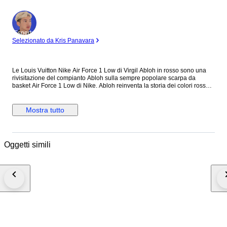
Esperto
Selezionato da Kris Panavara
Le Louis Vuitton Nike Air Force 1 Low di Virgil Abloh in rosso sono una
rivisitazione del compianto Abloh sulla sempre popolare scarpa da
basket Air Force 1 Low di Nike. Abloh reinventa la storia dei colori rosso
su bianco in lussuosa pelle stampata LV. Il marchio Louis Vuitton in oro
appare dappertutto. Abloh strizza l'occhio al suo marchio di
abbigliamento OFF-WHITE, con una piccola targhetta sotto lo swoosh e la
Mostra tutto
scritta "AIR" stampata accanto alla parola "AIR" di Nike sull'intersuola.
Create nell'ambito di una collaborazione di grande successo, le Vuitton
Abloh Nike Air Force 1 Low hanno debuttato come un vero e proprio
oggetto da collezione. Rilasciata solo pochi mesi dopo la prematura
Oggetti simili
morte di Abloh, la colorway in bianco è stata una delle 47 versioni delle
Air Force 1 disegnate da Abloh. Questa scarpa è un'apprezzata
commemorazione di uno degli ultimi progetti del designer. A nostro
avviso, la caratteristica migliore delle Louis Vuitton Nike Air Force 1 Low è
l'interpretazione chic ma discreta di Abloh della palette di colori. Le Louis
Vuitton Nike Air Force 1 Low di Virgil Abloh in rosso sono uscite il 19
luglio del 2022 per una selezione di clienti esclusivi della Maison Le
scarpe vengono spedite nella confezione originale con la ricevuta
originale d'acquisto e con tutti gli accessori presenti nelle foto
dell'annuncio. Le scarpe non sono mai state indossate nemmeno per
essere provate in quanto sono da me personalmente state acquistate a