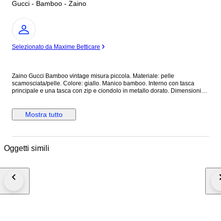
Gucci - Bamboo - Zaino
Esperto
Selezionato da Maxime Betticare
Zaino Gucci Bamboo vintage misura piccola. Materiale: pelle
scamosciata/pelle. Colore: giallo. Manico bamboo. Interno con tasca
principale e una tasca con zip e ciondolo in metallo dorato. Dimensioni
cm 22 (larghezza) x 22 (altezza) x 7 (profondità). Zaino vintage in ottime
condizioni che presenta principalmente difetti legati a macchie di sporco
per la conservazione soprattutto nelle parti in camoscio. Necessita
Mostra tutto
semplicemente di pulizia. Deformazione dei manici in pelle, leggeri segni.
Leggero scolorimento, graffi e ossidazione delle parti metalliche,
Condizioni interne: buone condizioni. Leggero odore di chiuso.
Spedizione assicurata entro 24/48 ore dal pagamento. Eventuali
Oggetti simili
limitazioni o costi di importazione e dogana sono a carico dell'acquirente.