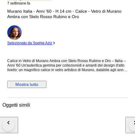
7 settimane fa
Murano Italia - Anni '60 - H 14 cm - Calice - Vetro di Murano
Ambra con Stelo Rosso Rubino e Oro
Esperto
Selezionato da Sophie Aziz
Calice in Vetro di Murano Ambra con Stelo Rosso Rubino e Oro – Italia –
Anni '60 Un'autentica gemma per collezionisti e amanti del design d'alto
livello: un magnifico calice in vetro artistico di Murano, databile agli anni
'60. Questa creazione è un'espressione sublime di eleganza e squisita
artigianalità, capace di incarnare l'apice dell'arte vetraria veneziana del
XX secolo. Realizzato in vetro soffiato estremamente leggero e sottile, il
Mostra tutto
calice incanta per il suo sofisticato contrasto cromatico. La coppa svasata
e l'ampia base circolare si presentano in una limpida e brillante tonalità
ambra/giallo miele. Il vero fulcro visivo e gioiello del pezzo è lo stelo
decorativo, finemente modellato a caldo: una struttura a balaustro
Oggetti simili
composta da elementi sferici in vetro rosso rubino, arricchiti all'interno da
una sfarzosa pioggia di inclusioni in foglia d'oro zecchino e impreziositi al
centro da un anello ondulato lavorato a pinza. Ogni singolo dettaglio
testimonia l'ineguagliabile perizia dei maestri vetrai muranesi dell'epoca.
Artigianalità, Tecnica e Design • Vetro Artistico Pieno e Soffiato: Perfetto
connubio tra la straordinaria leggerezza della coppa soffiata a bocca e la
consistenza scultorea dello stelo modellato a caldo. • Lavorazione a