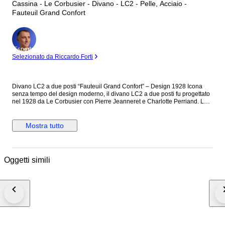
Cassina - Le Corbusier - Divano - LC2 - Pelle, Acciaio -
Fauteuil Grand Confort
Esperto
Selezionato da Riccardo Forti
Divano LC2 a due posti “Fauteuil Grand Confort” – Design 1928 Icona
senza tempo del design moderno, il divano LC2 a due posti fu progettato
nel 1928 da Le Corbusier con Pierre Jeanneret e Charlotte Perriand. La
celebre struttura in acciaio tubolare cromato a vista accoglie ampi cuscini
indipendenti, dando vita a un perfetto connubio tra rigore geometrico,
comfort ed eleganza. Rivestito in pelle color marrone, questo esemplare
Mostra tutto
originale prodotto da Cassina reca il marchio del produttore, la firma di Le
Corbusier e il numero di serie 141900, visibile sulla struttura metallica
come documentato nelle fotografie. Un classico intramontabile che
continua a rappresentare uno dei massimi esempi del design
Oggetti simili
internazionale del XX secolo. È presente una riparazione professionale
nella zona evidenziata in rosso, ben integrata senza compromettere
l'estetica generale né la funzionalità dell'arredo. Spedizione disponibile. I
costi e le modalità di trasporto saranno concordati con l'acquirente al
termine della vendita, in funzione della destinazione e delle specifiche
esigenze di consegna.