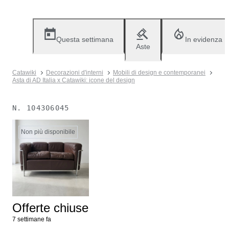
Questa settimana
In evidenza
Aste
Catawiki
Decorazioni d'interni
Mobili di design e contemporanei
Asta di AD Italia x Catawiki: icone del design
N.
104306045
Non più disponibile
Offerte chiuse
7 settimane fa