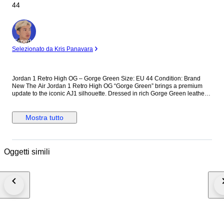
44
Esperto
Selezionato da Kris Panavara
Jordan 1 Retro High OG – Gorge Green Size: EU 44 Condition: Brand
New The Air Jordan 1 Retro High OG “Gorge Green” brings a premium
update to the iconic AJ1 silhouette. Dressed in rich Gorge Green leather
with crisp White panels and elegant Metallic Silver Swoosh details, this
pair offers a clean, luxurious look reminiscent of the “Bordeaux” and
“Midnight Navy” colorways. A true collector’s piece with classic OG
Mostra tutto
branding. Details: Model: Air Jordan 1 Retro High OG Colorway: Gorge
Green / White / Metallic Silver Size: EU 44 Condition: Brand new, never
worn Premium full-grain leather construction OG Nike Air tongue branding
Classic high-top profile Includes original laces and packaging (if
Oggetti simili
applicable) A standout Jordan 1 release, perfect for collectors or anyone
looking for a high-quality, timeless sneaker.