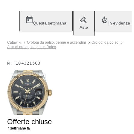
Questa settimana
In evidenza
Aste
Catawiki
Orologi da polso, penne e accendini
Orologi da polso
Asta di orologi da polso Rolex
N.
104321563
Non più disponibile
Offerte chiuse
7 settimane fa