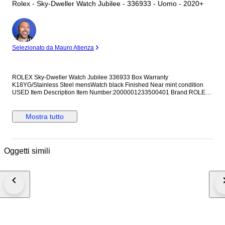
Rolex - Sky-Dweller Watch Jubilee - 336933 - Uomo - 2020+
Esperto
Selezionato da Mauro Atienza
ROLEX Sky-Dweller Watch Jubilee 336933 Box Warranty
K18YG/Stainless Steel mensWatch black Finished Near mint condition
USED Item Description Item Number:2000001233500401 Brand:ROLEX
Product Name:Sky-Dweller Watch Jubilee Model Number:336933
Material:K18YG/Stainless Steel Case Material:Gold / steel Belt
Material:Gold / steel Mechanism:Mechanical Automatic Weight:192.1g
Mostra tutto
Case Diameter(H):About 42mm Case Diameter(W):About 42mm Arm
Circumference:About 18.5cm Dial:black Date of Purchase:2023/08
Accessories:Box Warranty Maintenance:Finished Degree:Rank SA Price
including tax:3,577,200 yen Description of Item: "Sky-Dweller" announced
Oggetti simili
in 2023 with Jubilee Breath. The movement is equipped with "Cal.9002"
which is completely made in-house. The eye-catching GMT disc in the
center of the dial. Unlike the GMT Master, this one reads the second time
zone (home time) from the red inverted triangle marker by rotating the
disc. Equipped with a completely in-house movement caliber "9002".
Commodity Condition: Very beautiful item. Roulette stamp. Random
number. NEW : Brand new stuff. UNUSED : Unpacked or never used stuff
SA : Almost close to new and looks like never used A : A little scratch or
stain can be seen but still high quality. AB : Looks like a little used but still
very few scratch and stain, and really good condition. B : Looks like used