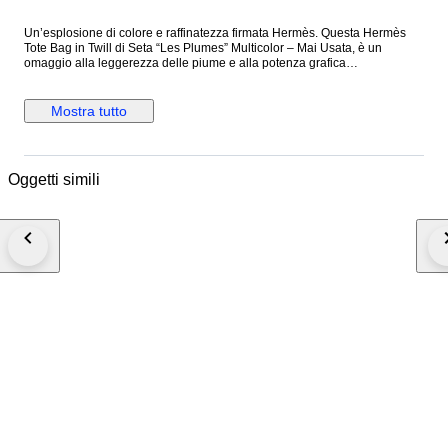
Un’esplosione di colore e raffinatezza firmata Hermès. Questa Hermès
Tote Bag in Twill di Seta “Les Plumes” Multicolor – Mai Usata, è un
omaggio alla leggerezza delle piume e alla potenza grafica
dell'artigianato Hermès. I toni intensi del blu, giallo e bianco si intrecciano
in un pattern magnetico che la rende non solo una borsa, ma un vero
pezzo da collezione. Perfetta per chi vuole distinguersi con un’eleganza
Mostra tutto
fuori dal comune anche nei momenti più casual. SCHEDA TECNICA
Questa Hermès Tote Bag in Twill di Seta “Les Plumes” Multicolor – Mai
Usata è realizzata in seta e si racchiude nella sua sacca. Mai usata è
completa di scatola, busta shopper, etichette e nastro. DIMENSIONI
Oggetti simili
Hermès Tote Bag in Twill di Seta “Les Plumes” Multicolor – Mai Usata
Lunghezza: 37 cm Altezza: 38 cm Larghezza: 2 cm Manici: 29 cm
DETTAGLI Codice: 6178B448 Brand: Hermès Made in: Francia
Colore: Multicolore Materiale: Seta Condizioni: Nuovo Questa Hermès
Tote Bag in Twill di Seta “Les Plumes” Multicolor – Mai Usata Arriva
completa di scatola e shopper originali: un vero gioiello da regalarsi (o da
farsi regalare).