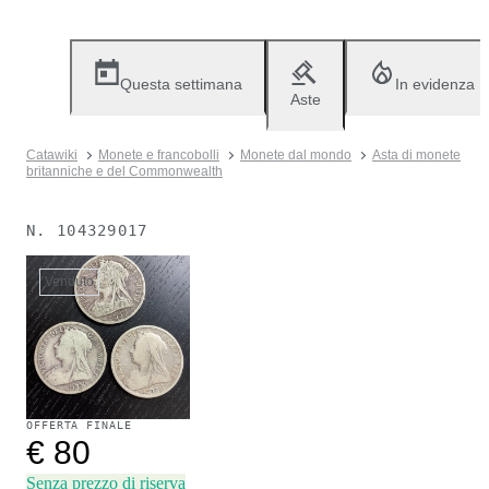
Questa settimana
In evidenza
Aste
Catawiki
Monete e francobolli
Monete dal mondo
Asta di monete
britanniche e del Commonwealth
N.
104329017
Venduto
OFFERTA FINALE
€ 80
Senza prezzo di riserva