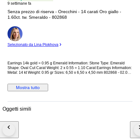
9 settimane fa
Senza prezzo di riserva - Orecchini - 14 carati Oro giallo -
1.60ct. tw. Smeraldo - 802868
Esperto
Selezionato da Lina Plokhova
Earrings 14k gold = 0.95 g Emerald Information: Stone Type: Emerald
Shape: Oval Cut Carat Weight: 2 x 0.55 = 1.10 Carat Earrings Information:
Metal: 14 kt Weight: 0.95 gr Sizes: 6,50 x 6,50 x 4,50 mm 802868 - 02.007
This jewelry has been tested and confirmed to be made of gold.
Gemstones are commonly treated to enhance colour or clarity. This has
not been researched for this specific item. PLEASE NOTE Your country of
Mostra tutto
residence may impose additional VAT, customs, and import fees which are
the sole responsibility of the buyer. If the winning bidder decides to
cancel/withdraw they will bear the risk, cost of all shipping, and return
import duties of the seller. Shipping Information: Delivery with registered
Oggetti simili
tracking number by FEDEX. To offer our customers the most efficient and
cost-effective delivery option, this item will be shipped from a different
location than our main company address. This is due to recent changes in
tariff policies and aims solely to improve logistics and reduce
unnecessary costs for the buyer. We will provide full support throughout
the entire purchase and shipping process.