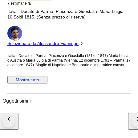
7 settimane fa
Italia - Ducato di Parma, Piacenza e Guestalla. Maria Luigia.
10 Soldi 1815. (Senza prezzo di riserva)
Esperto
Selezionato da Alessandro Fiamingo
Italia - Ducato di Parma, Piacenza e Guastalla (1814 - 1847) Maria Luisa
d'Austria o Maria Luigia di Parma (Vienna, 12 dicembre 1791 – Parma, 17
dicembre 1847). Moglie di Napoleone Bonaparte e Imperatrice consorte
dei francesi dal 1810 al 1814. Duchessa regnante di Parma, Piacenza e
Guastalla dal 1814 al 1847 per decisione del congresso di Vienna. 10
Soldi - Ar. Mintage: 510.000 Rif. MIR EM# 1096, C# 27. Grado: Molto Alto ,
Mostra tutto
come da foto che si invita a guardare attentamente per avere il corretto
giudizio dell'elevato grado di conservazione. Rarità: NC (Non Comune)
NON si effettuano spedizioni extra UE ed in Paesi/Isole che prevedono
costi o procedure doganali.
Oggetti simili