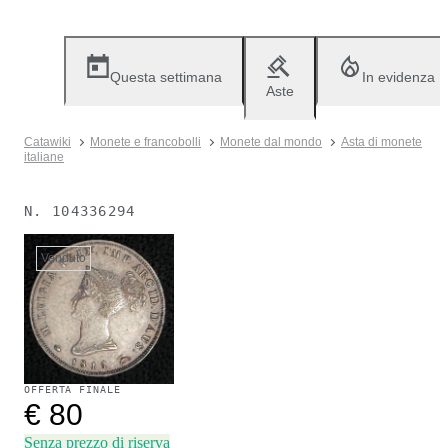
Questa settimana
In evidenza
Aste
Catawiki
Monete e francobolli
Monete dal mondo
Asta di monete
italiane
N.
104336294
Venduto
OFFERTA FINALE
€ 80
Senza prezzo di riserva