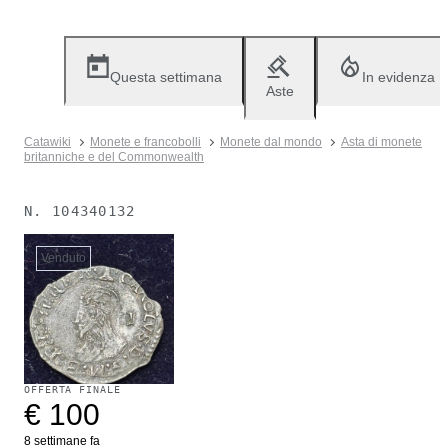
Questa settimana
In evidenza
Aste
Catawiki
Monete e francobolli
Monete dal mondo
Asta di monete
britanniche e del Commonwealth
N.
104340132
Venduto
OFFERTA FINALE
€ 100
8 settimane fa