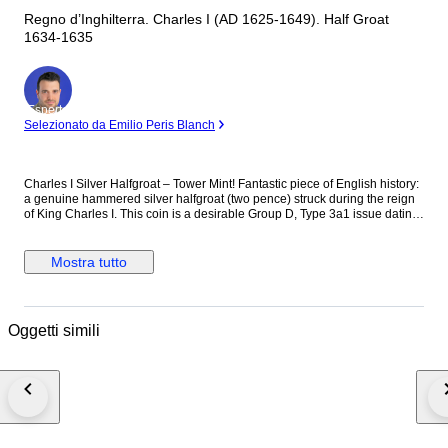
Regno d’Inghilterra. Charles I (AD 1625-1649). Half Groat
1634-1635
Esperto
Selezionato da Emilio Peris Blanch
Charles I Silver Halfgroat – Tower Mint! Fantastic piece of English history:
a genuine hammered silver halfgroat (two pence) struck during the reign
of King Charles I. This coin is a desirable Group D, Type 3a1 issue dating
1634–1635. The obverse showcases the crowned fourth bust of the King
looking left, with the Roman numeral "II" visible behind his portrait to
indicate the two-pence denomination. The reverse features an intricately
Mostra tutto
detailed oval garnished shield with the distinctive "bell" mintmark stamped
at the top. Weighing 0.81g, this coin is beautifully toned. It features an
honest, slightly uneven hammered edge typical of 17th-century minting
techniques. To make it even more special for collectors, it comes with elite
Oggetti simili
pedigree, sourced directly from the "Cabinet of a Distinguished Lady in
Kent". Ruler: King Charles I (1625–1649) Denomination: Silver Halfgroat
(2d) Mint & Date: Tower (London) / 1634–1635 Classification: Group D,
Type 3a1 (Mintmark: Bell) Weight: 0.81g References: S.2831 / N.2257 /
Brooker 673-4 See the pictures for a better impression