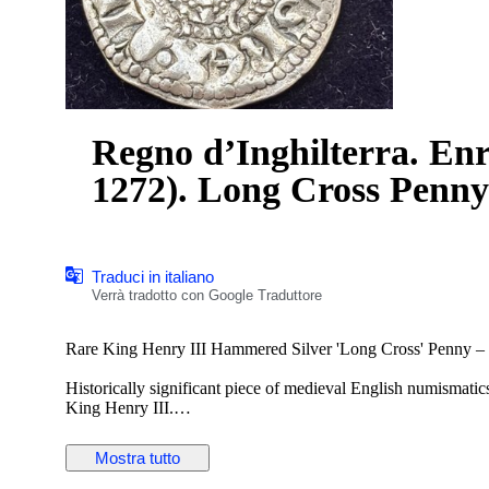
Regno d’Inghilterra. Enr
1272). Long Cross Penny
Traduci in italiano
Verrà tradotto con Google Traduttore
Rare King Henry III Hammered Silver 'Long Cross' Penny –
Historically significant piece of medieval English numismat
King Henry III.
It is a Class 5g issue struck at the London mint by the famo
Mostra tutto
The obverse features a detailed facing crowned bust of Henry I