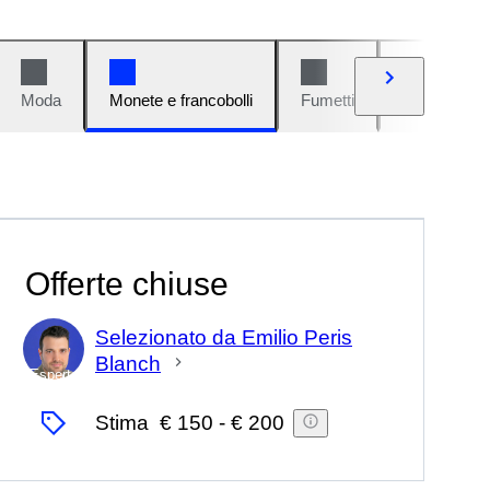
Moda
Monete e francobolli
Fumetti
Auto e moto
Offerte chiuse
Selezionato da Emilio Peris
Blanch
Esperto
Stima
€ 150
-
€ 200