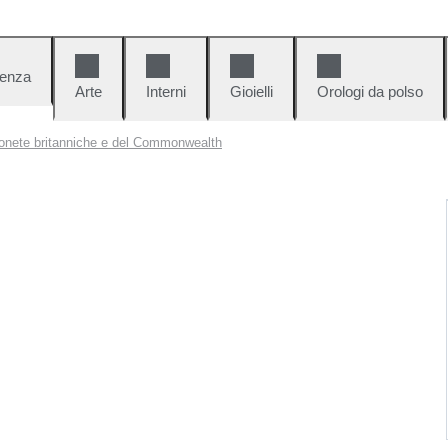
denza
Arte
Interni
Gioielli
Orologi da polso
onete britanniche e del Commonwealth