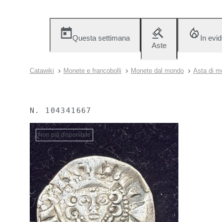
Questa settimana
In evi
Aste
Catawiki
Monete e francobolli
Monete dal mondo
Asta di m
N.
104341667
Non più disponibile