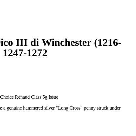
ico III di Winchester (1216-
 1247-1272
 Choice Renaud Class 5g Issue
ics: a genuine hammered silver "Long Cross" penny struck under
us moneyer Renaud.
II holding a sceptre. The reverse displays a crisp long cross