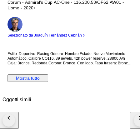
Corum - Admiral’s Cup AC-One - 116.200.53/OF62 AW01 -
Uomo - 2020+
Esperto
Selezionato da Joaquín Fernández Cebrián
Estilo: Deportivo. Racing Género: Hombre Estado: Nuevo Movimiento:
Automático. Calibre CO116. 39 jewels. 42h power reserve. 28800 A/h
Caja: Bronce. Redonda Corona: Bronce. Con logo. Tapa trasera: Bronce.
Con cristal. Con inscripciones. Roscada. Esfera: Marrón. De madera. 2
subesferas. Calendario a las 6. Manecillas luminiscentes. Segundero
central. Cristal: Zafiro esférico antirreflectante Correa: Piel marrón. Cierre:
Mostra tutto
Titanio con PVD negro. Con logo. Con pulsadores. Deployante de
mariposa. Dimensiones: Diámetro (sin corona): 44 mm. Altura con asas:
50.7 mm. Grueso: 14.3 mm. Anchura entre asas: 22.5 mm. Anchura cierre:
19.5 mm. Peso: 165 gr Resistencia al agua: 10 Atm. Caja original de
Oggetti simili
madera. Documentación completa Precio de tarifa (PVP): 14000€