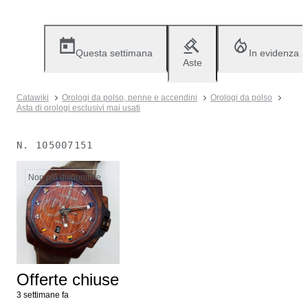
Questa settimana
In evidenza
Aste
Catawiki
Orologi da polso, penne e accendini
Orologi da polso
Asta di orologi esclusivi mai usati
N.
105007151
Non più disponibile
Offerte chiuse
3 settimane fa