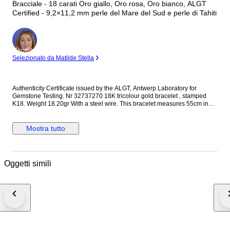
Bracciale - 18 carati Oro giallo, Oro rosa, Oro bianco, ALGT
Certified - 9,2×11,2 mm perle del Mare del Sud e perle di Tahiti
Esperto
Selezionato da Matilde Stella
Authenticity Certificate issued by the ALGT, Antwerp Laboratory for
Gemstone Testing. Nr 32737270 18K tricolour gold bracelet , stamped
K18. Weight 18.20gr With a steel wire. This bracelet measures 55cm in
total and wraps beautifully several times around the wrist. The bracelet
contains 9 top quality high lustered round golden South Sea and peacock
Tahiti pearls. The pearls with their lovely green, golden and white colour
Mostra tutto
blend combined with the tricolour 18k gold create this magnificent piece.
Pearls: - Type: South Sea / Tahiti - Origin: Australia / French Polynesia -
Oyster: Pinctada Maxima / Pinctada Margaritifera - Color: Gold, White,
Green - Shape: Round - Surface: Clean and Smooth with light natural
Oggetti simili
growth characteristics - Luster: Excellent - Size: 9.2x11.2mm Gold: 18K
Tricolour Gold, hallmarked. Packaging: Bracelet Jewelry box and an
Authenticity Certificate to guarantee the source and quality of the pearls.
Insured track and trace delivery.