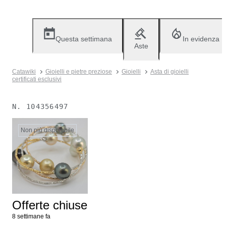
Questa settimana
In evidenza
Aste
Catawiki
Gioielli e pietre preziose
Gioielli
Asta di gioielli
certificati esclusivi
N.
104356497
Non più disponibile
Offerte chiuse
8 settimane fa