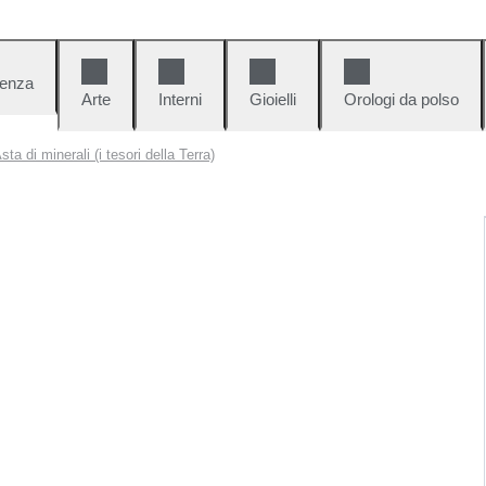
denza
Arte
Interni
Gioielli
Orologi da polso
sta di minerali (i tesori della Terra)