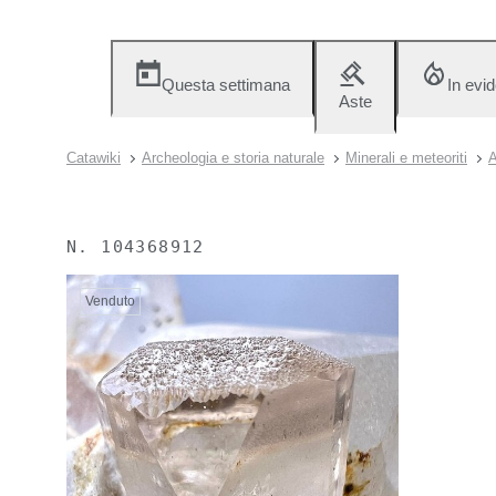
Questa settimana
In evi
Aste
Catawiki
Archeologia e storia naturale
Minerali e meteoriti
A
N.
104368912
Venduto