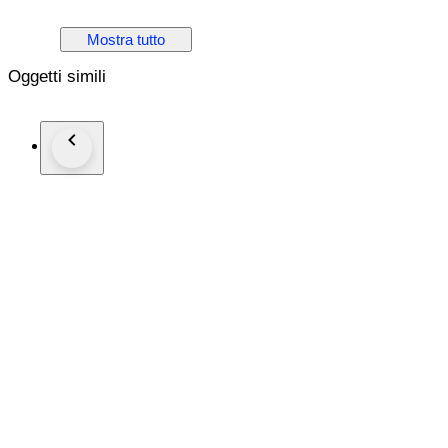
615
Mostra tutto
Oggetti simili
Note! ALL pictures are taken close to light.