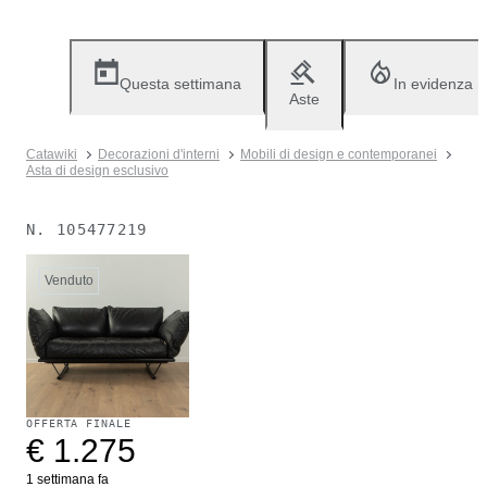
Questa settimana
In evidenza
Aste
Catawiki
Decorazioni d'interni
Mobili di design e contemporanei
Asta di design esclusivo
N.
105477219
Venduto
OFFERTA FINALE
€ 1.275
1 settimana fa