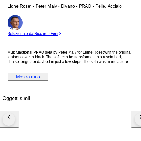
Ligne Roset - Peter Maly - Divano - PRAO - Pelle, Acciaio
Esperto
Selezionato da Riccardo Forti
Multifunctional PRAO sofa by Peter Maly for Ligne Roset with the original
leather cover in black. The sofa can be transformed into a sofa bed,
chaise longue or daybed in just a few steps. The sofa was manufactured
from 1985 to 2010. Quality Features: Perfect design: perfect proportions
and unmistakable attention to detail. High-quality workmanship using first-
class materials. Made in France. Design: Peter Maly, Manufacturer: Ligne
Mostra tutto
Roset (branding on the cover) Condition & Size Very good condition with
slight signs of use. Leather with patina. Seat Height: 42.0 cm Width: 228
cm Height: 80 cm Depth: 80 cm Adaptability: Width 150-228 cm, Height
42-80 cm, Depth 75-80 cm, Lying surface 228 x 60 cm Please note that
Oggetti simili
the delivery time for the furniture is 2-5 weeks. The shipping costs are
specified as flat rates, and we still need to inquire about the shipping
costs for each city or location after we received your order. We will inform
you after the purchase whether we will refund overpaid shipping costs or
if the shipment to your location requires additional shipping costs.