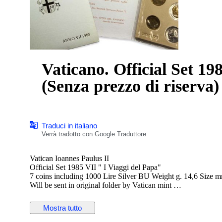
Vaticano. Official Set 1985 VII " Pope Travels '"
(Senza prezzo di riserva)
Traduci in italiano
Verrà tradotto con Google Traduttore
Vatican Ioannes Paulus II
Official Set 1985 VII " I Viaggi del Papa"
7 coins including 1000 Lire Silv
Will be sent in original folder by Vatican mint
....interesting price in Buy Now Option
Mostra tutto