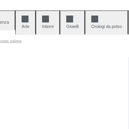
denza
Arte
Interni
Gioielli
Orologi da polso
nete italiane