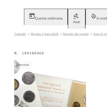
Questa settimana
In evi
Aste
Catawiki
Monete e francobolli
Monete dal mondo
Asta di mo
N.
104380469
Venduto