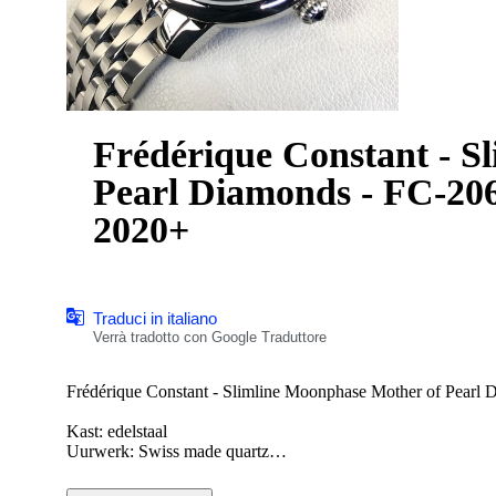
Frédérique Constant - S
Pearl Diamonds - FC-2
2020+
Traduci in italiano
Verrà tradotto con Google Traduttore
Frédérique Constant - Slimline Moonphase Mother of Pea
Kast: edelstaal
Uurwerk: Swiss made quartz
Wijzerplaat: donker parelmoer met echte diamantjes 0,04ct
Diameter: 30 mm