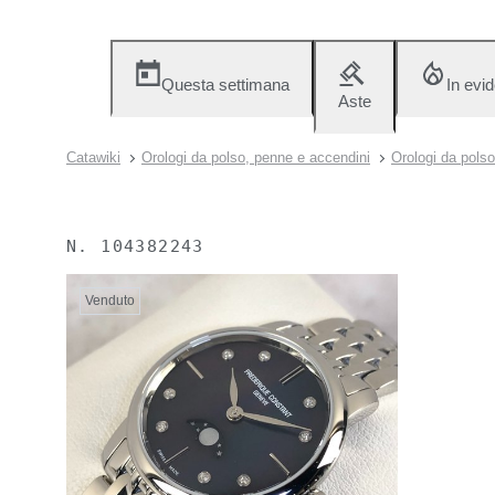
Questa settimana
In evi
Aste
Catawiki
Orologi da polso, penne e accendini
Orologi da polso
N.
104382243
Venduto