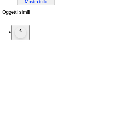
Mostra tutto
Glas: sapphire crystal
Band: origineel edelstalen band
Oggetti simili
Wristsize: ca. 19 cm
Conditie: nieuwstaat!
Garantie: 1 jaar "de Horlogemeesters"
Komt met bijbehorende FC travelbox + diamantcertificaat.
Aangetekende en verzekerde verzending (DHL-Express).
#FreeShipping2025LUX