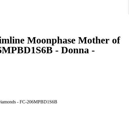
limline Moonphase Mother of
06MPBD1S6B - Donna -
rl Diamonds - FC-206MPBD1S6B