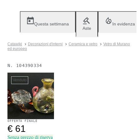
Questa settimana
In evidenza
Aste
Catawiki
Decorazioni d'interni
Ceramica e vetro
Vetro di Murano
ed europeo
N.
104390334
Venduto
OFFERTA FINALE
€ 61
Senza prezzo di riserva