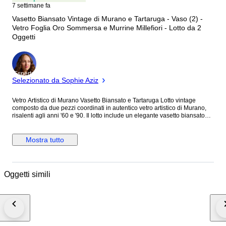
7 settimane fa
Vasetto Biansato Vintage di Murano e Tartaruga - Vaso (2) -
Vetro Foglia Oro Sommersa e Murrine Millefiori - Lotto da 2
Oggetti
Esperto
Selezionato da Sophie Aziz
Vetro Artistico di Murano Vasetto Biansato e Tartaruga Lotto vintage
composto da due pezzi coordinati in autentico vetro artistico di Murano,
risalenti agli anni '60 e '90. Il lotto include un elegante vasetto biansato
con murrine e una graziosa statuina a forma di tartaruga. Entrambi i pezzi
sono eccellenti esempi della maestria tecnica muranese di metà secolo e
sono perfetti per arricchire collezioni di vetri d'arte o per decorare interni
Mostra tutto
ricercati, dai classici ai mid-century modern. Oggetto 1 Incantevole
Vasetto Biansato Vintage Murano – Foglia Oro Sommersa e Murrine
Millefiori – Italia, Anni '60 Dettagli Tecnici ed Artistici Questo affascinante
vasetto è un'opera magistrale realizzata a mano con la prestigiosa
Oggetti simili
tecnica del "vetro sommerso con foglia oro". Durante la soffiatura, finissimi
frammenti d'oro 24kt sono stati inclusi all'interno della massa vitrea,
conferendo all'oggetto una luminosità calda e diffusa. Il design, a forma di
piccola anfora schiacciata, è arricchito da: • Decorazione: 8 vivaci murrine
"millefiori" policrome (rosso, blu, giallo, verde) applicate a caldo. • Anse:
Due eleganti anse ad anello in vetro color rosa delicato, anch'esse
applicate manualmente a caldo. La combinazione tra il fondo dorato