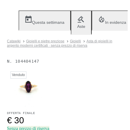
Questa settimana
In evidenza
Aste
Catawiki
Gioielli e pietre preziose
Gioielli
Asta di gioielli in
argento moderni certificati · senza prezzo di riserva
N.
104404147
Venduto
OFFERTA FINALE
€ 30
Senza prezzo di riserva