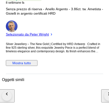
8 settimane fa
Senza prezzo di riserva - Anello Argento - 3.86ct. tw. Ametista -
Gioielli in argento certificati HRD
Esperto
Selezionato da Peter Wright
Silver Jewellery – The New Gold | Certified by HRD Antwerp Crafted in
fine 925 sterling silver, this exquisite Jewelry Piece is a perfect blend of
timeless elegance and contemporary design. Its finish enhances the
natural brilliance of silver, creating a refined and versatile piece. Silver
has emerged as the new gold—more elegant, more fascinating, and
increasingly sought after for its modern charm. This piece beautifully
Mostra tutto
reflects that evolution, offering understated luxury with lasting appeal.
Designed with attention to detail, it is ideal for all occasion type. Certified
by HRD Antwerp, this piece carries assurance of authenticity and quality,
enhancing its desirability and value for both collectors and buyers.
Oggetti simili
Elegant and captivating, this creation is not just jewellery—it is a reflection
of individuality, taste, and effortless sophistication. * For more information
Please check Certificate from HRD (enclosed) Details:  Material: 925
Sterling Silver  Certification: HRD Antwerp  Condition: New Packaging
& Shipping: Each piece is beautifully presented in a gift-ready box,
making it perfect for gifting or collecting. It is carefully packed
using secure, protective wrapping to ensure safe transit and delivery in
perfect condition. VAT & Import Information:  VAT may be collected at