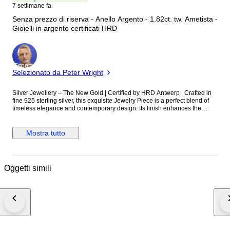
7 settimane fa
Senza prezzo di riserva - Anello Argento - 1.82ct. tw. Ametista -
Gioielli in argento certificati HRD
Esperto
Selezionato da Peter Wright
Silver Jewellery – The New Gold | Certified by HRD Antwerp Crafted in
fine 925 sterling silver, this exquisite Jewelry Piece is a perfect blend of
timeless elegance and contemporary design. Its finish enhances the
natural brilliance of silver, creating a refined and versatile piece. Silver
has emerged as the new gold—more elegant, more fascinating, and
increasingly sought after for its modern charm. This piece beautifully
Mostra tutto
reflects that evolution, offering understated luxury with lasting appeal.
Designed with attention to detail, it is ideal for all occasion type. Certified
by HRD Antwerp, this piece carries assurance of authenticity and quality,
enhancing its desirability and value for both collectors and buyers.
Oggetti simili
Elegant and captivating, this creation is not just jewellery—it is a reflection
of individuality, taste, and effortless sophistication. * For more information
Please check Certificate from HRD (enclosed) Details:  Material: 925
Sterling Silver  Certification: HRD Antwerp  Condition: New Packaging
& Shipping: Each piece is beautifully presented in a gift-ready box,
making it perfect for gifting or collecting. It is carefully packed
using secure, protective wrapping to ensure safe transit and delivery in
perfect condition. VAT & Import Information:  VAT may be collected at