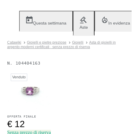
Questa settimana
In evidenza
Aste
Catawiki
Gioielli e pietre preziose
Gioielli
Asta di gioielli in
argento moderni certificati · senza prezzo di riserva
N.
104404163
Venduto
OFFERTA FINALE
€ 12
Senza prezzo di riserva