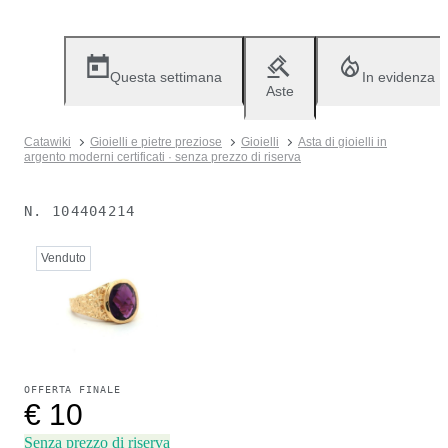
Questa settimana
In evidenza
Aste
Catawiki
Gioielli e pietre preziose
Gioielli
Asta di gioielli in
argento moderni certificati · senza prezzo di riserva
N.
104404214
Venduto
OFFERTA FINALE
€ 10
Senza prezzo di riserva