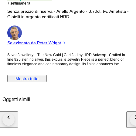
7 settimane fa
Senza prezzo di riserva - Anello Argento - 3.70ct. tw. Ametista -
Gioielli in argento certificati HRD
Esperto
Selezionato da Peter Wright
Silver Jewellery – The New Gold | Certified by HRD Antwerp Crafted in
fine 925 sterling silver, this exquisite Jewelry Piece is a perfect blend of
timeless elegance and contemporary design. Its finish enhances the
natural brilliance of silver, creating a refined and versatile piece. Silver
has emerged as the new gold—more elegant, more fascinating, and
increasingly sought after for its modern charm. This piece beautifully
Mostra tutto
reflects that evolution, offering understated luxury with lasting appeal.
Designed with attention to detail, it is ideal for all occasion type. Certified
by HRD Antwerp, this piece carries assurance of authenticity and quality,
enhancing its desirability and value for both collectors and buyers.
Oggetti simili
Elegant and captivating, this creation is not just jewellery—it is a reflection
of individuality, taste, and effortless sophistication. * For more information
Please check Certificate from HRD (enclosed) Details:  Material: 925
Sterling Silver  Certification: HRD Antwerp  Condition: New Packaging
& Shipping: Each piece is beautifully presented in a gift-ready box,
making it perfect for gifting or collecting. It is carefully packed
using secure, protective wrapping to ensure safe transit and delivery in
perfect condition. VAT & Import Information:  VAT may be collected at