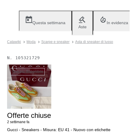
Questa settimana
In evidenza
Aste
Catawiki
Moda
Scarpe e sneaker
Asta di sneaker di lusso
N.
105321729
Non più disponibile
Offerte chiuse
2 settimane fa
Gucci - Sneakers - Misura: EU 41 - Nuovo con etichette