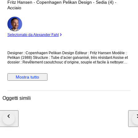
Fritz Hansen - Copenhagen Pelikan Design - Sedia (4) -
Acciaio
Esperto
Selezionato da Alexander Fahl
Designer : Copenhagen Pelikan Design Éditeur : Fritz Hansen Modèle :
Pelikan (1988) Structure : Tube d’acier galvanisé, très résistant Assise et
dossier : Revêtement caoutchouc d’origine, souple et facile à nettoyer
Empilable (grâce à une ouverture dans l’assise) Couleur : gris acier
galvanisé Dimensions : Hauteur 69 cm – Assise 43 cm – Largeur 50 cm –
Profondeur 49 cm Usage : intérieur et extérieur (terrasse, cuisine, salle à
Mostra tutto
manger, café, galerie...)
Oggetti simili