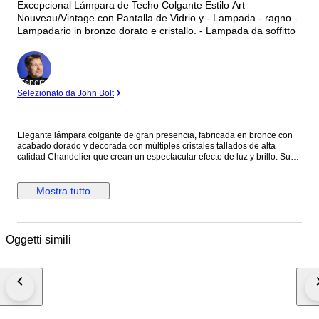
Excepcional Lámpara de Techo Colgante Estilo Art
Nouveau/Vintage con Pantalla de Vidrio y - Lampada - ragno -
Lampadario in bronzo dorato e cristallo. - Lampada da soffitto
Esperto
Selezionato da John Bolt
Elegante lámpara colgante de gran presencia, fabricada en bronce con
acabado dorado y decorada con múltiples cristales tallados de alta
calidad Chandelier que crean un espectacular efecto de luz y brillo. Su
diseño contemporáneo y sofisticado la convierte en una pieza ideal para
salones, comedores, entradas, hoteles o espacios de decoración
elegante."Impresionante lámpara de araña de cristal con acabado
Mostra tutto
dorado. Pieza decorativa de gran tamaño y gran impacto visual,
adornada con numerosos cristales que reflejan la luz de forma
espectacular. Perfecta para quienes buscan añadir un toque de lujo,
distinción y elegancia a su hogar o negocio. Se encuentra en buen
Oggetti simili
estado de conservación. 4 casquillos E27 centrales y 1,foco E27 inferior