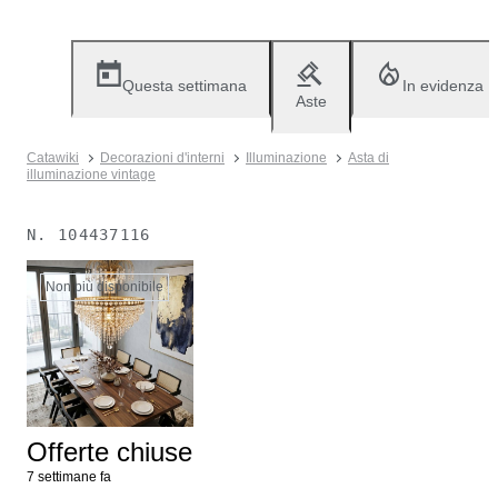
Questa settimana
In evidenza
Aste
Catawiki
Decorazioni d'interni
Illuminazione
Asta di
illuminazione vintage
N.
104437116
Non più disponibile
Offerte chiuse
7 settimane fa