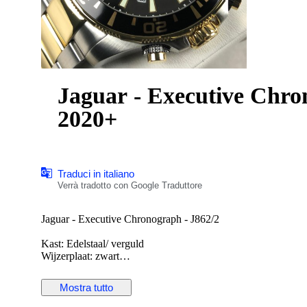
Jaguar - Executive Chro
2020+
Traduci in italiano
Verrà tradotto con Google Traduttore
Jaguar - Executive Chronograph - J862/2
Kast: Edelstaal/ verguld
Wijzerplaat: zwart
Uurwerk: Swiss made quartz
Diameter: 43,5 mm zonder kroon
Mostra tutto
Glas: sapphire crystal
Band: origineel verguld/edelstalen band met vouwsluiting