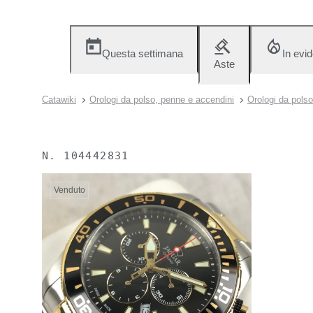
Questa settimana
In evi
Aste
Catawiki
Orologi da polso, penne e accendini
Orologi da polso
N.
104442831
Venduto