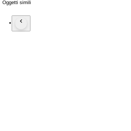
Oggetti simili
Wristsize: 21 cm
Staat: Nieuw!
Garantie: 1 jaar "de Horlogemeesters"
Wordt geleverd in originele doos + documenten.
Dit horloge wordt aangetekend en verzekerd verstuurd (DHL-