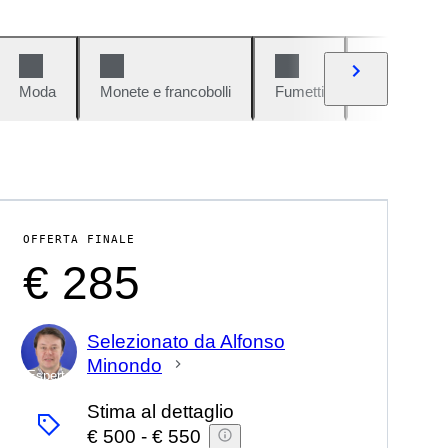
Moda
Monete e francobolli
Fumetti
Auto e moto
OFFERTA FINALE
€ 285
Selezionato da Alfonso
Minondo
Esperto
Stima al dettaglio
€ 500
-
€ 550