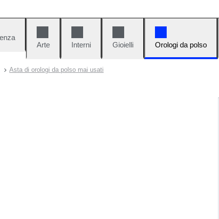
denza
Arte
Interni
Gioielli
Orologi da polso
Asta di orologi da polso mai usati