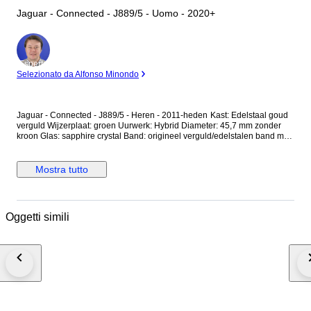
Jaguar - Connected - J889/5 - Uomo - 2020+
Esperto
Selezionato da Alfonso Minondo
Jaguar - Connected - J889/5 - Heren - 2011-heden Kast: Edelstaal goud
verguld Wijzerplaat: groen Uurwerk: Hybrid Diameter: 45,7 mm zonder
kroon Glas: sapphire crystal Band: origineel verguld/edelstalen band met
vouwsluiting Wristsize: 22 cm Staat: Nieuw! Garantie: 1 jaar "de
Horlogemeesters" Wordt geleverd in originele doos + documenten. Dit
horloge wordt aangetekend en verzekerd verstuurd (DHL-express).
Mostra tutto
Oggetti simili