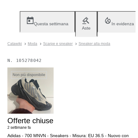
Questa settimana
In evidenza
Aste
Catawiki
Moda
Scarpe e sneaker
Sneaker alla moda
N.
105278042
Non più disponibile
Offerte chiuse
2 settimane fa
Adidas - 700 MNVN - Sneakers - Misura: EU 36.5 - Nuovo con