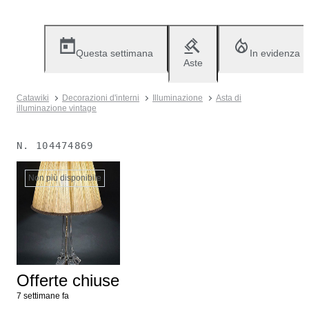
Questa settimana
In evidenza
Aste
Catawiki
Decorazioni d'interni
Illuminazione
Asta di
illuminazione vintage
N.
104474869
Non più disponibile
Offerte chiuse
7 settimane fa