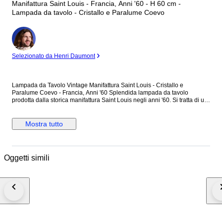
Manifattura Saint Louis - Francia, Anni '60 - H 60 cm -
Lampada da tavolo - Cristallo e Paralume Coevo
Esperto
Selezionato da Henri Daumont
Lampada da Tavolo Vintage Manifattura Saint Louis - Cristallo e
Paralume Coevo - Francia, Anni '60 Splendida lampada da tavolo
prodotta dalla storica manifattura Saint Louis negli anni '60. Si tratta di un
pregiato modello, un classico intramontabile del lusso e della raffinatezza
Made in France. Caratteristiche e Design • Corpo in Cristallo: Realizzato
in pesante e purissimo cristallo, presenta una sinuosa ed elegante forma
Mostra tutto
a balaustro. La superficie è magistralmente lavorata con profondi tagli
geometrici e sfaccettature verticali che catturano e riflettono la luce,
creando splendidi giochi luminosi tipici della maestria artigiana di Saint
Louis. Illuminazione e Personalizzazione • La lampada viene proposta
Oggetti simili
completa del suo paralume coevo originale, realizzato in tessuto
plissettato (presumibilmente seta) di un elegante e versatile colore beige,
ideale per diffondere una luce calda e d'atmosfera in qualsiasi ambiente.
Scheda Tecnica • Manifattura: Cristallerie de Saint Louis, Francia
(marchio inciso alla base, come visibile in foto). • Materiali: Cristallo
purissimo, tessuto plissettato. • Dimensioni: Altezza con paralume circa
60 cm | Altezza senza paralume 38 cm | Diametro paralume: massimo 35
cm, minimo 23 cm. • Impianto Elettrico: Perfettamente funzionante. Dotato
di portalampada con attacco grande standard (E27), che supporta anche