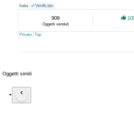
avendo collaborato con le maggiori case d’aste in
Italia
Verificato
nasce dal desiderio di continuare a condividere la 
nuova platea di appassionati. Garantisco competen
909
10
professionale basata su onestà e trasparenza.
Oggetti venduti
Privato
Top
Oggetti simili