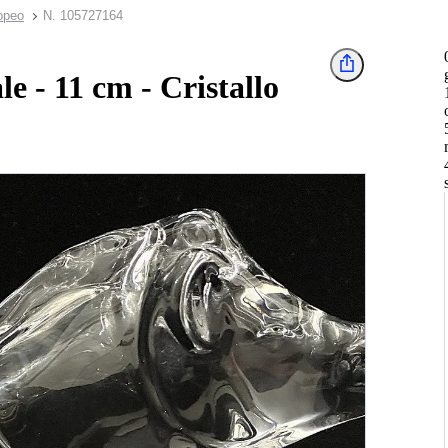
opeo
N. 105727164
e - 11 cm - Cristallo