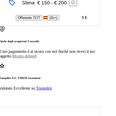
Stima
€ 150
-
€ 200
1 €
Offerente 7177
(
1k+
)
Tutela degli acquirenti Catawiki
Il tuo pagamento è al sicuro con noi finché non ricevi il tuo
oggetto.
Mostra dettagli
Trustpilot 4.4 | 138658 recensioni
Valutato Eccellente su
Trustpilot
.