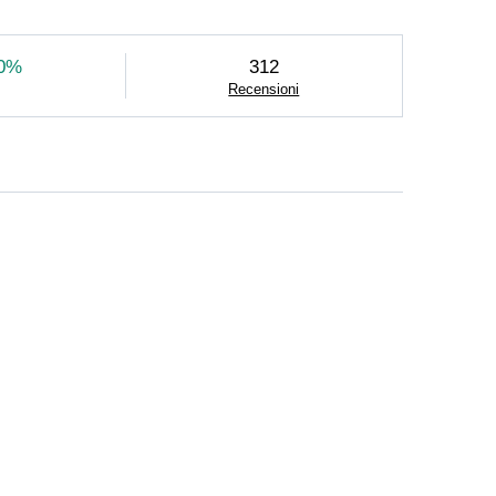
ternazionali. La mia presenza su Catawiki
bellezza e la storia di questi oggetti con una
za assoluta, descrizioni fedeli e una condotta
0%
312
Recensioni