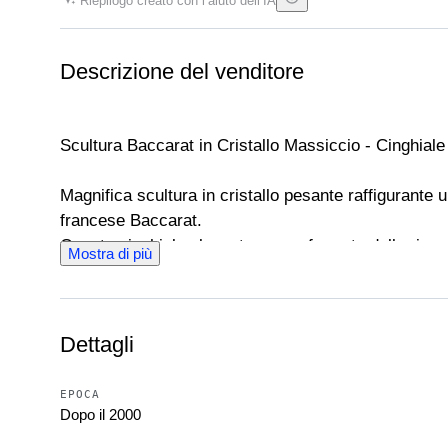
Riepilogo creato con l’aiuto dell’IA
Descrizione del venditore
Scultura Baccarat in Cristallo Massiccio - Cinghiale
Magnifica scultura in cristallo pesante raffigurante 
francese Baccarat.
Questo cinghiale elegante pezzo fa parte della ricerc
Mostra di più
Caratteristiche del Prodotto:
• Marchio: Baccarat (Lavorato a mano in Francia)
• Materiale: Cristallo trasparente al piombo di altis
Dettagli
rifrazione della luce.
• Autenticità: L'oggetto presenta il classico marchio
della sua totale originalità (come visibile nelle fotogr
EPOCA
Dopo il 2000
Dimensioni e Peso:
• Altezza: 11 cm