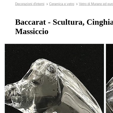
Decorazioni d'interni
Ceramica e vetro
Vetro di Murano ed eur
Baccarat - Scultura, Cinghial
Massiccio