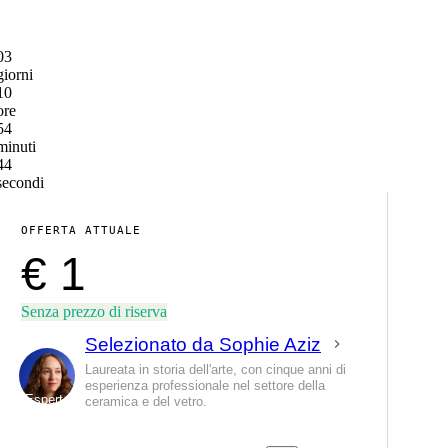
03
giorni
10
ore
54
minuti
44
secondi
OFFERTA ATTUALE
€ 1
Senza prezzo di riserva
Selezionato da Sophie Aziz
Laureata in storia dell'arte, con cinque anni di
esperienza professionale nel settore della
Esperto
ceramica e del vetro.