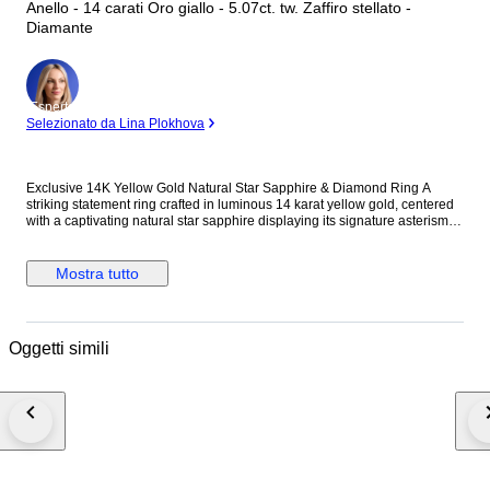
Anello - 14 carati Oro giallo - 5.07ct. tw. Zaffiro stellato -
Diamante
Esperto
Selezionato da Lina Plokhova
Exclusive 14K Yellow Gold Natural Star Sapphire & Diamond Ring A
striking statement ring crafted in luminous 14 karat yellow gold, centered
with a captivating natural star sapphire displaying its signature asterism
across a richly saturated oval surface. The gemstone is framed by a
brilliant halo of round diamonds, enhancing its celestial presence while
adding refined contrast and light. A bold yet elegant piece with impressive
Mostra tutto
weight and presence on the hand. Metal: 14K Yellow Gold Stones:
Diamonds & Star Sapphire - Diamonds Carat Weight: 0.57 Carats, 19
stones - Star Sapphire: 9.5 mm x 7.5 mm, Approx. 4.5 carats Weight: 14
Grams Size: US 9.25 / EU 59 Condition: Excellent Shipping: Shipped by
Oggetti simili
DHL Express Worldwide, Estimated 2-3 Business Day Transit Time.