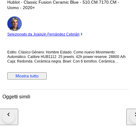
Hublot - Classic Fusion Ceramic Blue - 510.CM.7170.CM -
Uomo - 2020+
Esperto
Selezionato da Joaquín Fernández Cebrián
Estilo: Clásico Género: Hombre Estado: Como nuevo Movimiento:
Automático. Calibre HUB1112. 25 jewels. 42h power reserve. 28800 A/h
Caja: Redonda. Cerámica negra. Bisel: Con 6 tornillos. Cerámica
Corona: Con logo. Tapa trasera: Con cristal. Con inscripciones. Sujeta
con 6 tornillos. Cerámica. Esfera: Azul. Calendario a las 3. Segundero
central. Cristal: Zafiro. Plano. Antirreflejo. Correa: Cerámica Cierre: Con
Mostra tutto
logo. Con pulsadores. Deployante doble. Titanio Dimensiones: Diámetro
(sin corona): 45 mm. Altura con asas: 52 mm. Grueso: 10.5 mm. Anchura
entre asas: 25.7 mm. Anchura cierre: 23.5 mm. Peso: 163 gr Resistencia
al agua: 5 Atm. Caja original de madera. Garantía activada en la web
Oggetti simili
oficial de Hublot. Precio de tarifa (PVP): 10500€