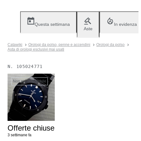
Questa settimana
In evidenza
Aste
Catawiki
Orologi da polso, penne e accendini
Orologi da polso
Asta di orologi esclusivi mai usati
N.
105024771
Non più disponibile
Offerte chiuse
3 settimane fa