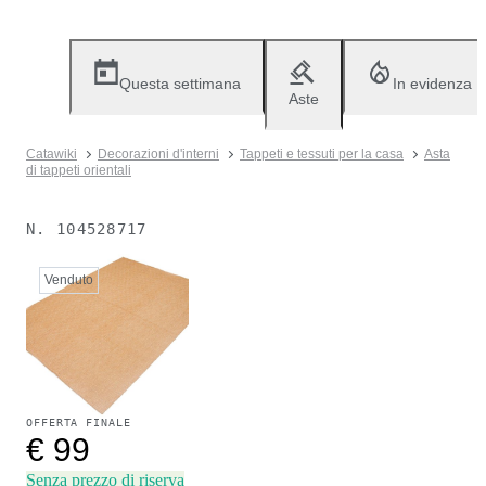
Questa settimana
In evidenza
Aste
Catawiki
Decorazioni d'interni
Tappeti e tessuti per la casa
Asta
di tappeti orientali
N.
104528717
Venduto
OFFERTA FINALE
€ 99
Senza prezzo di riserva