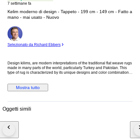
7 settimane fa
Kelim moderno di design - Tappeto - 199 cm - 149 cm - Fatto a
mano - mai usato - Nuovo
Esperto
Selezionato da Richard Ebbers
Design kilims, are modern interpretations of the traditional flat weave rugs
made in many parts of the world, particularly Turkey and Pakistan. This
type of rug is characterized by its unique designs and color combinations
that enhance the space in which it is placed and create a stylish
atmosphere. A design kilim can come in many different sizes and shapes,
from small living room rugs to large room rugs. They go well with modern,
Mostra tutto
Scandinavian, bohemian or even industrial-inspired living styles. With
their flat weaving technique, design kilims are also ideal for high traffic
areas and are easy to clean. The charm of design kilims also lies in the
fact that they are hand-woven and created by talented artisans. These
Oggetti simili
rugs embody a piece of craftsmanship and tradition combined with
contemporary design. They are more than just rugs - they tell stories and
bring rooms to life. In addition, design kilims are often made of high-
quality materials such as wool, cotton or even silk, which gives them a
pleasant quality and durability. Due to their special weaving technique,
they are also extremely durable and can remain in perfect condition for
many years. In summary, design kilims are a great way to add that certain