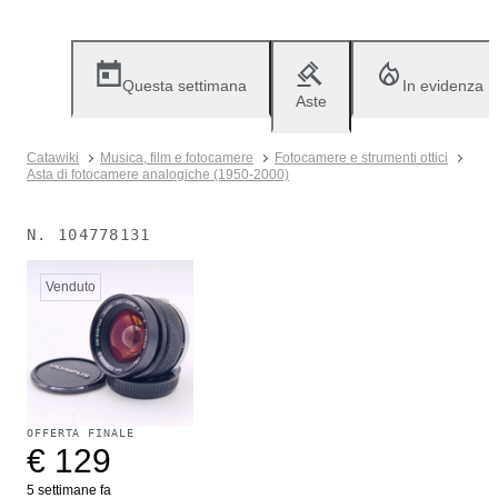
Questa settimana
In evidenza
Aste
Catawiki
Musica, film e fotocamere
Fotocamere e strumenti ottici
Asta di fotocamere analogiche (1950-2000)
N.
104778131
Venduto
OFFERTA FINALE
€ 129
5 settimane fa