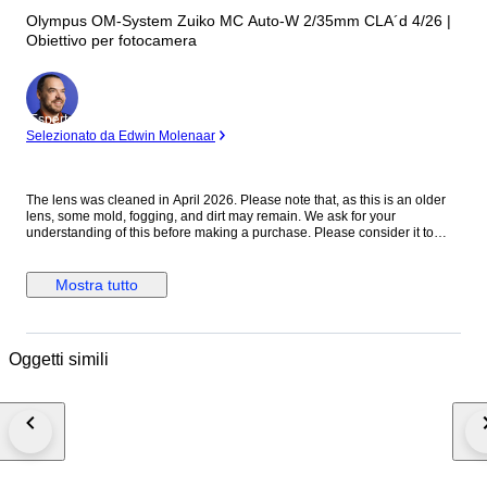
Olympus OM-System Zuiko MC Auto-W 2/35mm CLA´d 4/26 |
Obiettivo per fotocamera
Esperto
Selezionato da Edwin Molenaar
The lens was cleaned in April 2026. Please note that, as this is an older
lens, some mold, fogging, and dirt may remain. We ask for your
understanding of this before making a purchase. Please consider it to
have been cleaned to a usable standard. [Functionality Check] Aperture:
Functionality verified Helicoid: Functionality verified [Condition] There
were no noticeable scratches or dents on the exterior. Please refer to the
Mostra tutto
photos for a closer look at the exterior. [Optics] The interior of the lens is
clear to the naked eye. When checked with an LED light, there are mold
stains on the front element. The rear element shows mold stains and
cloudiness. [Accessories] Before and after the cap [Features] “A fast
Oggetti simili
vintage 35mm lens offering classic rendering with a soft, atmospheric look
wide open and improved sharpness when stopped down.” [From the
Seller] Thank you for viewing our products. We plan to carry a wide range
of models, from vintage cameras to digital cameras! All cameras listed
here have been tested and are in working condition, so please consider
them! [Store ID] April 6, 2026 66-4-7 ・[Shipping Information]・
※※Important Notice: Due to the current deterioration of the situation in the
Middle East, we are unable to ship via EMS to Portugal, Croatia, and