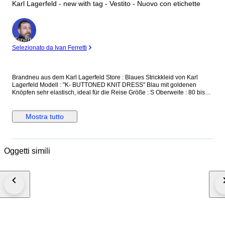
Karl Lagerfeld - new with tag - Vestito - Nuovo con etichette
Esperto
Selezionato da Ivan Ferretti
Brandneu aus dem Karl Lagerfeld Store : Blaues Strickkleid von Karl
Lagerfeld Modell : "K- BUTTONED KNIT DRESS" Blau mit goldenen
Knöpfen sehr elastisch, ideal für die Reise Größe : S Oberweite : 80 bis
90 cm Taille : 60 bis 70 cm Hüfte : 85 - 92 cm Länge : 100 cm Neu und
unbenutzt, mit Originaletikett versicherter Versand mit der
österreichischen Post
Mostra tutto
Oggetti simili