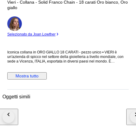
Vieri - Collana - Solid Franco Chain - 18 carati Oro bianco, Oro
giallo
Esperto
Selezionato da Joan Lowther
Iconica collana in ORO GIALLO 18 CARATI - pezzo unico • VIERI è
un'azienda di spicco nel settore della gioielleria a livello mondiale, con
sede a Vicenza, ITALIA, esportata in diversi paesi nel mondo. È
riconosciuta per le sue lavorazioni di pregiata fattura e per l’eccellenza
qualitativa tipica del Made in Italy. I gioielli di questa azienda sono famosi
per essere solidi ed eleganti. Caratteristiche tecniche di questi gioiello: -
Mostra tutto
nuovo di fabbrica - modello Franco - lunghezza collana: 50 centimetri -
spessore collana: 0,3 centimetri - peso collana: 21.8 grammi - maglie
piene, solide e ultra resistenti - chiusura in oro bianco 18 carati di
eccellente manifattura italiana - punzone 750 dell’oro 18 carati, presente
Oggetti simili
certificato - marchio di fabbrica stampato (944 VI) Vicenza, ITALIA *fornito
con garanzia ufficiale rivenditore MAGI GIOIELLI *spedito in astuccio di
gioielleria regalo *spedizione prioritaria (Fedex express) in 2-4 giorni Per
qualsiasi domanda, non esitate a contattarci tramite la chat. Buona asta e
buona fortuna, Magi Gioielli