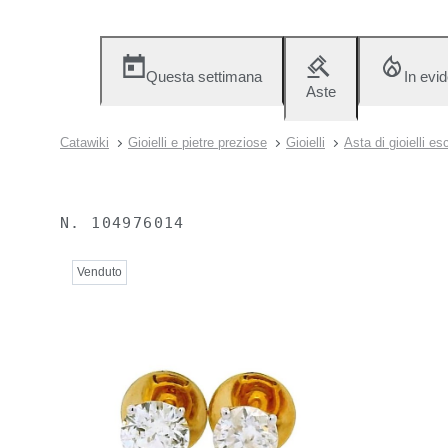
Questa settimana
In evi
Aste
Catawiki
Gioielli e pietre preziose
Gioielli
Asta di gioielli es
N.
104976014
Venduto