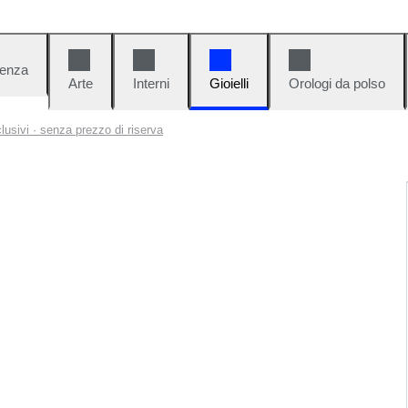
denza
Arte
Interni
Gioielli
Orologi da polso
clusivi · senza prezzo di riserva