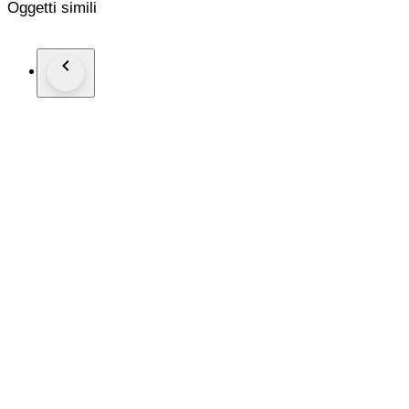
Oggetti simili
Total Number of Diamonds - 2
Diamond Shape and Cut - Round Brilliant Cut,
Diamond Color & Clarity - E/F - SI-P Diamonds
EF is color of diamonds
Set in 14k Yellow gold