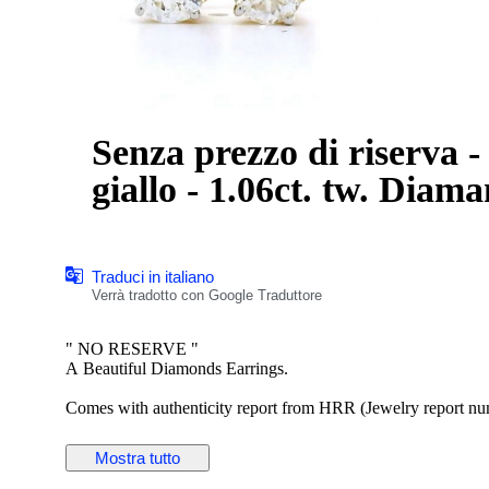
Senza prezzo di riserva -
giallo - 1.06ct. tw. D
Traduci in italiano
Verrà tradotto con Google Traduttore
" NO RESERVE "
A Beautiful Diamonds Earrings.
Comes with authenticity report from HRR (Jewelry report num
Main Stone - Dimond,
Mostra tutto
Main Stone Weight - 1.06 Carat,
HRD Report No. - J260000036738